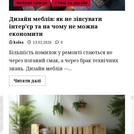
Меблеві тренди
Стиль та дизайн
Дизайн меблів: як не зіпсувати
інтер’єр та на чому не можна
економити
kolss
13.02.2026
0
Більшість помилок у ремонті стаються не
через поганий смак, а через брак технічних
знань. Дизайн меблів —...
Read
Читати далі
more
about
Дизайн
меблів:
як
не
зіпсувати
інтер’єр
та
на
чому
не