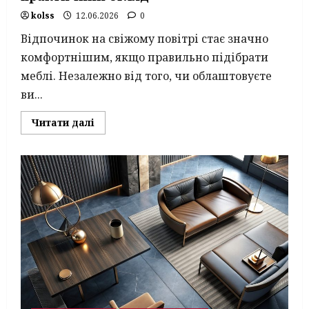
kolss
12.06.2026
0
Відпочинок на свіжому повітрі стає значно
комфортнішим, якщо правильно підібрати
меблі. Незалежно від того, чи облаштовуєте
ви...
Read
Читати далі
more
about
Меблі
для
дачі
та
кемпінгу:
практичний
огляд