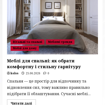
Вітальні та спальні
Меблеві тренди
Меблі для дому
Меблі для спальні: як обрати
комфортну і стильну гарнітуру
kolss
25.06.2026
0
Спальня — це простір для відпочинку та
відновлення сил, тому важливо правильно
підібрати її облаштування. Сучасні меблі...
Read
Читати далі