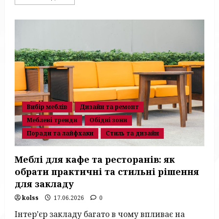
more
about
Меблі
для
спальні:
як
обрати
комфортну
і
стильну
гарнітуру
Вибір меблів
Дизайн та ремонт
Меблеві тренди
Обідні зони
Поради та лайфхаки
Стиль та дизайн
Меблі для кафе та ресторанів: як
обрати практичні та стильні рішення
для закладу
kolss
17.06.2026
0
Інтер’єр закладу багато в чому впливає на