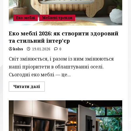
можна
економити
Еко-меблі
Меблеві тренди
Еко меблі 2026: як створити здоровий
та стильний інтер’єр
kolss
19.01.2026
0
Світ змінюється, і разом із ним змінюються
наші пріоритети в облаштуванні оселі.
Сьогодні еко меблі — це...
Read
Читати далі
more
about
Еко
меблі
2026:
як
створити
здоровий
та
стильний