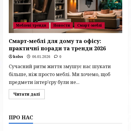
інтер’єр
Меблеві тренди
Новости
Смарт-меблі
Смарт-меблі для дому та офісу:
практичні поради та тренди 2026
kolss
06.01.2026
0
Сучасний ритм життя змушує нас шукати
більше, ніж просто меблі. Ми хочемо, щоб
предмети інтер’єру були не...
Read
Читати далі
more
about
Смарт-
меблі
для
ПРО НАС
дому
та
офісу:
практичні