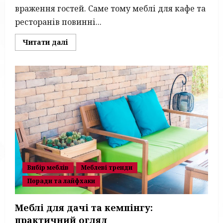
враження гостей. Саме тому меблі для кафе та
ресторанів повинні...
Read
Читати далі
more
about
Меблі
для
кафе
та
ресторанів:
як
обрати
практичні
та
стильні
рішення
для
закладу
Вибір меблів
Меблеві тренди
Поради та лайфхаки
Меблі для дачі та кемпінгу:
практичний огляд