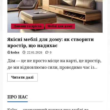
Дивани та крісла
Меблі для дому
Якісні меблі для дому: як створити
простір, що надихає
kolss
22.01.2026
0
Дім — це не просто місце на карті, це простір,
де ми відновлюємо сили, проводимо час із...
Read
Читати далі
more
about
Якісні
меблі
для
ПРО НАС
дому:
як
створити
простір,
Kolss — експертний портал про меблі та