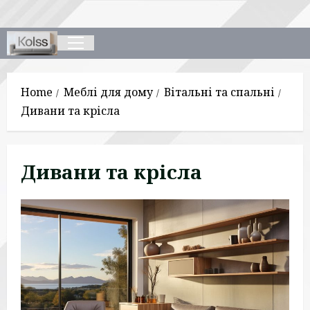
Skip
to
content
Primary
Menu
Home
Меблі для дому
Вітальні та спальні
Дивани та крісла
Дивани та крісла