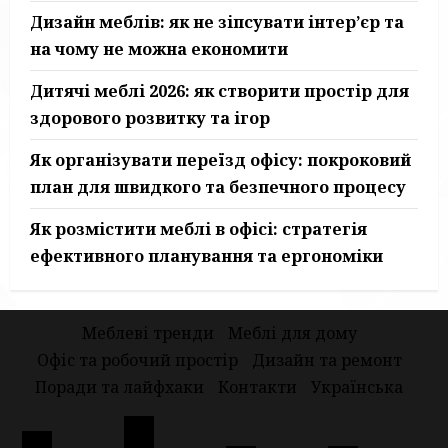
Дизайн меблів: як не зіпсувати інтер’єр та
на чому не можна економити
Дитячі меблі 2026: як створити простір для
здорового розвитку та ігор
Як організувати переїзд офісу: покроковий
план для швидкого та безпечного процесу
Як розмістити меблі в офісі: стратегія
ефективного планування та ергономіки
Меблеві тренди
Меблі для дому
Офіс та робочий простір
Дизайн та ремонт
Поради та лайфхаки
Контакти
Українська
Меблі
Меблеві