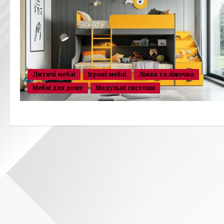
Дитячі меблі
Ігрові меблі
Ліжка та ліжечка
Меблі для дому
Модульні системи