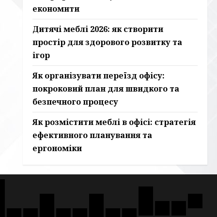
економити
Дитячі меблі 2026: як створити
простір для здорового розвитку та
ігор
Як організувати переїзд офісу:
покроковий план для швидкого та
безпечного процесу
Як розмістити меблі в офісі: стратегія
ефективного планування та
ергономіки
еблі
Офіс
ля
ухні
Вітальні
Дитячі
Дизай
та
ь
Робочі
Офісні
Дизайн
ому
а
та
меблі
та
ухонні
Обідні
Організація
Дивани
Ліжка
Шафи
Ліжка
Модульні
Ігрові