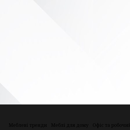
Меблеві тренди
Меблі для дому
Офіс та робочи