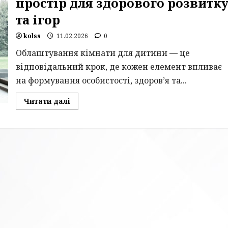
простір для здорового розвитк
та ігор
kolss
11.02.2026
0
Облаштування кімнати для дитини — це
відповідальний крок, де кожен елемент впливає
на формування особистості, здоров’я та...
Read
Читати далі
more
about
Дитячі
меблі
2026:
як
створити
простір
для
здорового
розвитку
та
ігор