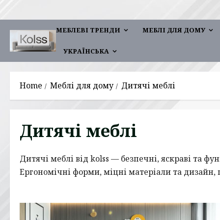
Skip
to
МЕБЛЕВІ ТРЕНДИ
МЕБЛІ ДЛЯ ДОМУ
content
УКРАЇНСЬКА
Home
Меблі для дому
Дитячі меблі
Дитячі меблі
Дитячі меблі від kolss — безпечні, яскраві та ф
Ергономічні форми, міцні матеріали та дизайн, щ